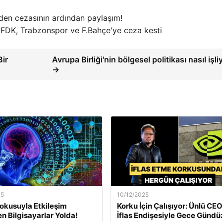
den cezasının ardından paylaşım!
FDK, Trabzonspor ve F.Bahçe'ye ceza kesti
Bir
Avrupa Birliği'nin bölgesel politikası nasıl işli
→
25
10/12/2025
okusuyla Etkileşim
Korku İçin Çalışıyor: Ünlü CEO
en Bilgisayarlar Yolda!
İflas Endişesiyle Gece Gündü