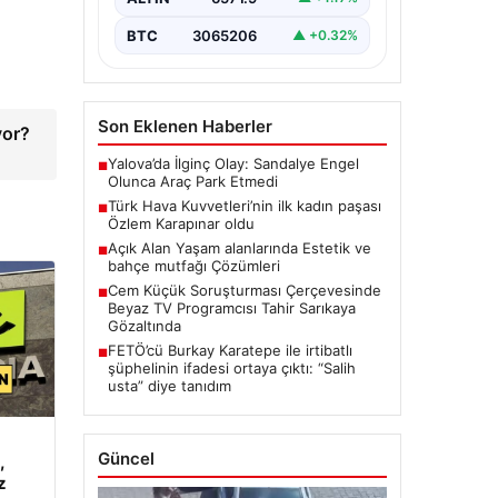
BTC
3065206
▲ +0.32%
Son Eklenen Haberler
yor?
Yalova’da İlginç Olay: Sandalye Engel
■
Olunca Araç Park Etmedi
Türk Hava Kuvvetleri’nin ilk kadın paşası
■
Özlem Karapınar oldu
Açık Alan Yaşam alanlarında Estetik ve
■
bahçe mutfağı Çözümleri
Cem Küçük Soruşturması Çerçevesinde
■
Beyaz TV Programcısı Tahir Sarıkaya
Gözaltında
FETÖ’cü Burkay Karatepe ile irtibatlı
■
şüphelinin ifadesi ortaya çıktı: “Salih
usta” diye tanıdım
Güncel
,
z