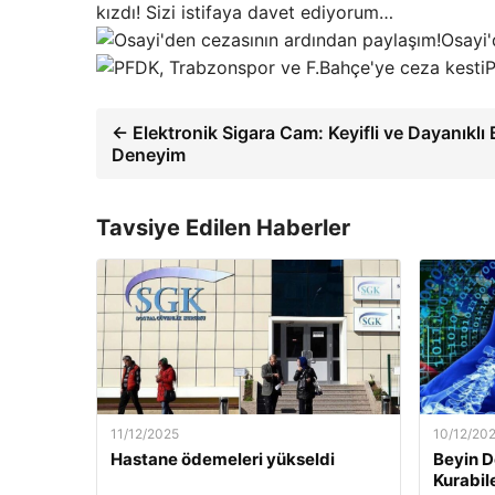
kızdı! Sizi istifaya davet ediyorum…
Osayi'
P
← Elektronik Sigara Cam: Keyifli ve Dayanıklı 
Deneyim
Tavsiye Edilen Haberler
11/12/2025
10/12/20
Hastane ödemeleri yükseldi
Beyin D
Kurabil