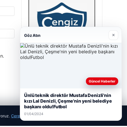
×
Göz Atın
n.
Cengiz Sigorta
23/06/2026
Güncel Haberler
Ünlü teknik direktör Mustafa Denizli'nin
kızı Lal Denizli, Çeşme'nin yeni belediye
başkanı oldu!Futbol
01/04/2024
ıyoruz.
Çerez Politikamız
Reddet
Kabul Et