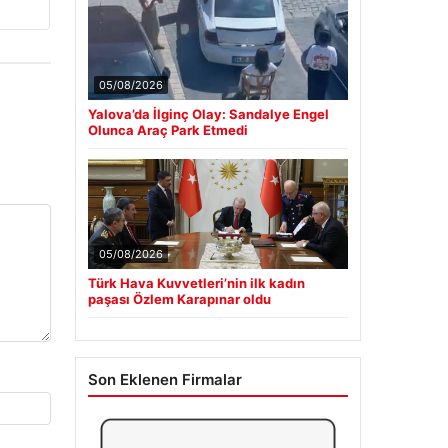
05/08/2026
Yalova’da İlginç Olay: Sandalye Engel
Olunca Araç Park Etmedi
05/08/2026
Türk Hava Kuvvetleri’nin ilk kadın
paşası Özlem Karapınar oldu
Son Eklenen Firmalar