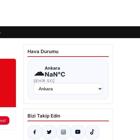
m
Hava Durumu
☁
Ankara
NaN°C
ŞEHIR SEÇ
Bizi Takip Edin
rest