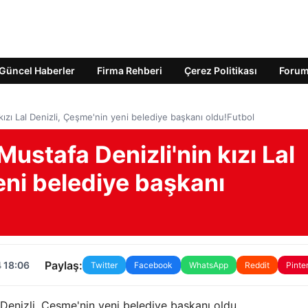
Güncel Haberler
Firma Rehberi
Çerez Politikası
Foru
kızı Lal Denizli, Çeşme'nin yeni belediye başkanı oldu!Futbol
Mustafa Denizli'nin kızı Lal
eni belediye başkanı
Paylaş:
 18:06
Twitter
Facebook
WhatsApp
Reddit
Pinte
l Denizli, Çeşme'nin yeni belediye başkanı oldu.