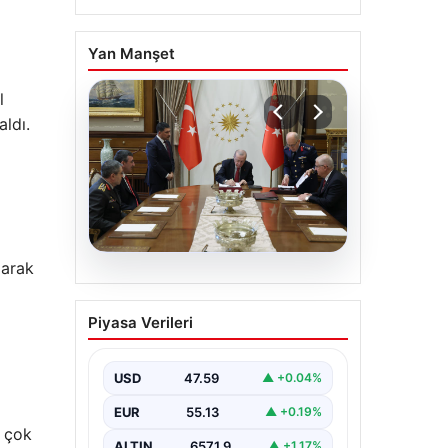
Yan Manşet
l
aldı.
larak
05.08.2026
Türk Hava Kuvvetleri’nin
Piyasa Verileri
ilk kadın paşası Özlem
Karapınar oldu
USD
47.59
▲ +0.04%
EUR
55.13
▲ +0.19%
e çok
ALTIN
6571.9
▲ +1.17%