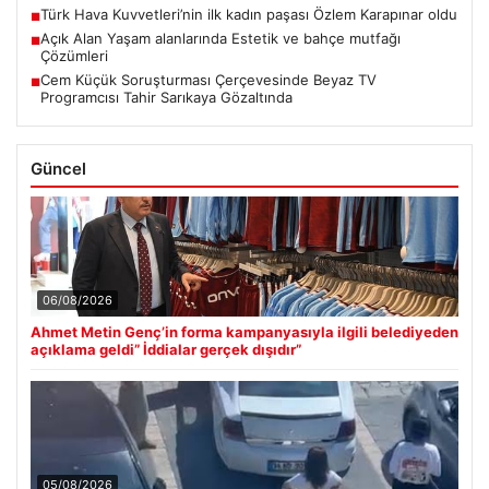
Türk Hava Kuvvetleri’nin ilk kadın paşası Özlem Karapınar oldu
■
Açık Alan Yaşam alanlarında Estetik ve bahçe mutfağı
■
Çözümleri
Cem Küçük Soruşturması Çerçevesinde Beyaz TV
■
Programcısı Tahir Sarıkaya Gözaltında
Güncel
06/08/2026
Ahmet Metin Genç’in forma kampanyasıyla ilgili belediyeden
açıklama geldi” İddialar gerçek dışıdır”
05/08/2026