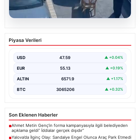
05.08.2026
Yalova’da İlginç Olay: Sandalye Engel
Piyasa Verileri
Olunca Araç Park Etmedi
Yalova’nın Adnan Menderes Mahallesi Ufuk Sokak’ında
gerçekleşen bu ilginç olay, bölge sakinlerinin ve
USD
47.59
▲ +0.04%
çevredekilerin…
EUR
55.13
▲ +0.19%
ALTIN
6571.9
▲ +1.17%
BTC
3065206
▲ +0.32%
Son Eklenen Haberler
Ahmet Metin Genç’in forma kampanyasıyla ilgili belediyeden
■
açıklama geldi” İddialar gerçek dışıdır”
Yalova’da İlginç Olay: Sandalye Engel Olunca Araç Park Etmedi
■