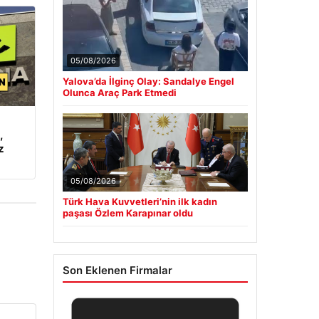
05/08/2026
Yalova’da İlginç Olay: Sandalye Engel
Olunca Araç Park Etmedi
,
z
05/08/2026
Türk Hava Kuvvetleri’nin ilk kadın
paşası Özlem Karapınar oldu
Son Eklenen Firmalar