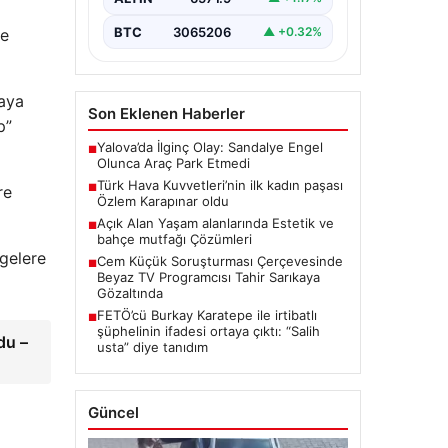
BTC
3065206
▲ +0.32%
ve
maya
Son Eklenen Haberler
p”
Yalova’da İlginç Olay: Sandalye Engel
■
Olunca Araç Park Etmedi
Türk Hava Kuvvetleri’nin ilk kadın paşası
■
re
Özlem Karapınar oldu
Açık Alan Yaşam alanlarında Estetik ve
■
bahçe mutfağı Çözümleri
lgelere
Cem Küçük Soruşturması Çerçevesinde
■
Beyaz TV Programcısı Tahir Sarıkaya
Gözaltında
FETÖ’cü Burkay Karatepe ile irtibatlı
■
şüphelinin ifadesi ortaya çıktı: “Salih
du –
usta” diye tanıdım
Güncel