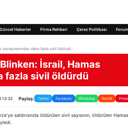
Güncel Haberler
Firma Rehberi
Çerez Politikası
Foru
s savaşçılarından daha fazla sivil öldürdü
Blinken: İsrail, Hamas
 fazla sivil öldürdü
Paylaş:
4 13:32
Twitter
Facebook
WhatsApp
Reddit
Pinte
zze'ye saldırısında öldürülen sivil sayısının, öldürülen Hama
yledi.