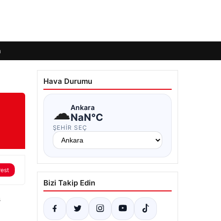
m
Hava Durumu
☁
Ankara
NaN°C
ŞEHIR SEÇ
rest
Bizi Takip Edin
s