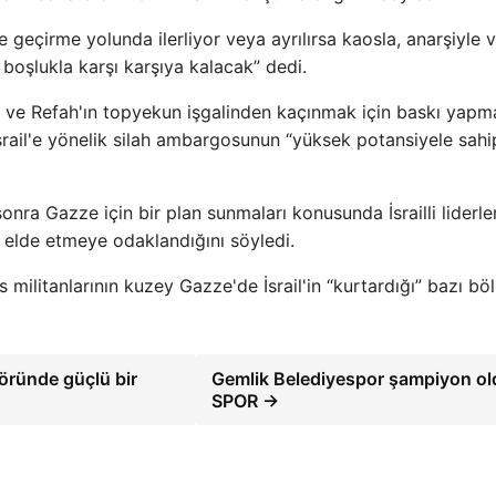
ele geçirme yolunda ilerliyor veya ayrılırsa kaosla, anarşiyle 
oşlukla karşı karşıya kalacak” dedi.
ak ve Refah'ın topyekun işgalinden kaçınmak için baskı yap
srail'e yönelik silah ambargosunun “yüksek potansiyele sahi
onra Gazze için bir plan sunmaları konusunda İsrailli liderle
 elde etmeye odaklandığını söyledi.
ilitanlarının kuzey Gazze'de İsrail'in “kurtardığı” bazı bö
öründe güçlü bir
Gemlik Belediyespor şampiyon ol
SPOR →