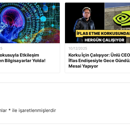
25
10/12/2025
okusuyla Etkileşim
Korku İçin Çalışıyor: Ünlü CEO
en Bilgisayarlar Yolda!
İflas Endişesiyle Gece Gündü
Mesai Yapıyor
nlar
*
ile işaretlenmişlerdir