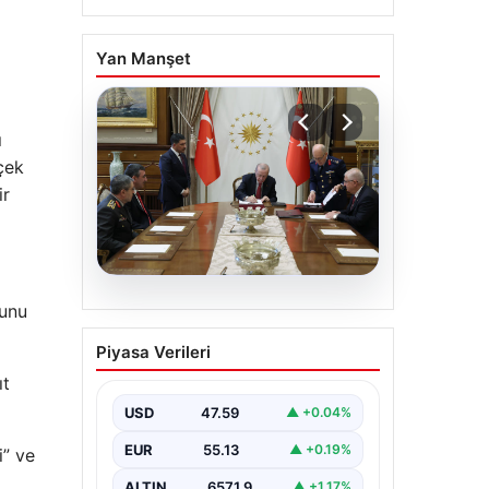
Yan Manşet
ı
rçek
ir
05.08.2026
ğunu
Türk Hava Kuvvetleri’nin
Piyasa Verileri
ilk kadın paşası Özlem
ıt
Karapınar oldu
USD
47.59
▲ +0.04%
EUR
55.13
▲ +0.19%
i” ve
ALTIN
6571.9
▲ +1.17%