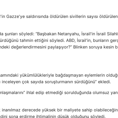
in Gazze'ye saldırısında öldürülen sivillerin sayısı öldürülen
şunları söyledi: “Başbakan Netanyahu, İsrail'in İsrail Silahl
dürdüğünü tahmin ettiğini söyledi. ABD, İsrail'in, bunların ge
ndeki değerlendirmesini paylaşıyor?” Blinken soruya kesin b
 kapsamındaki yükümlülükleriyle bağdaşmayan eylemlerin oldu
ı inceleyen çok sayıda soruşturmanın sürdüğünü” ekledi.
e anlaşmalarını” ihlal edip etmediği sorulduğunda olumsuz yan
rak inanılmaz derecede yüksek bir maliyete sahip olabileceğin
idini sona erdirme ihtimalinin düşük olduğunu söyledi.