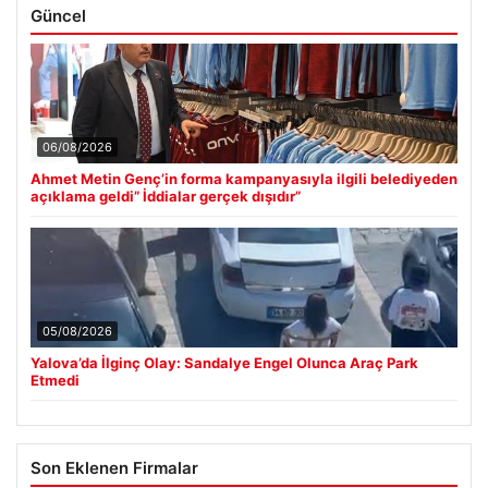
Güncel
06/08/2026
Ahmet Metin Genç’in forma kampanyasıyla ilgili belediyeden
açıklama geldi” İddialar gerçek dışıdır”
05/08/2026
Yalova’da İlginç Olay: Sandalye Engel Olunca Araç Park
Etmedi
Son Eklenen Firmalar