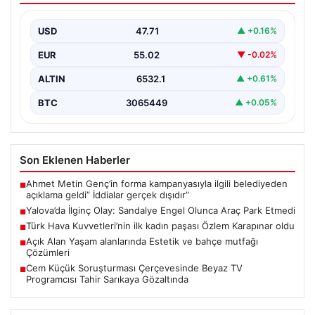
Yalova’nın Adnan Menderes Mahallesi Ufuk Sokak’ında
gerçekleşen bu ilginç olay, bölge sakinlerinin ve
USD
47.71
▲ +0.16%
çevredekilerin…
EUR
55.02
▼ -0.02%
ALTIN
6532.1
▲ +0.61%
BTC
3065449
▲ +0.05%
Son Eklenen Haberler
Ahmet Metin Genç’in forma kampanyasıyla ilgili belediyeden
■
açıklama geldi” İddialar gerçek dışıdır”
Yalova’da İlginç Olay: Sandalye Engel Olunca Araç Park Etmedi
■
Türk Hava Kuvvetleri’nin ilk kadın paşası Özlem Karapınar oldu
■
Açık Alan Yaşam alanlarında Estetik ve bahçe mutfağı
■
Çözümleri
Cem Küçük Soruşturması Çerçevesinde Beyaz TV
■
Programcısı Tahir Sarıkaya Gözaltında