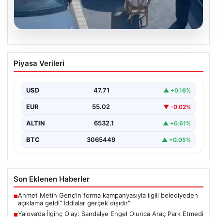
05.08.2026
Yalova’da İlginç Olay: Sandalye Engel
Piyasa Verileri
Olunca Araç Park Etmedi
Yalova’nın Adnan Menderes Mahallesi Ufuk Sokak’ında
gerçekleşen bu ilginç olay, bölge sakinlerinin ve
USD
47.71
▲ +0.16%
çevredekilerin…
EUR
55.02
▼ -0.02%
ALTIN
6532.1
▲ +0.61%
BTC
3065449
▲ +0.05%
Son Eklenen Haberler
Ahmet Metin Genç’in forma kampanyasıyla ilgili belediyeden
■
açıklama geldi” İddialar gerçek dışıdır”
Yalova’da İlginç Olay: Sandalye Engel Olunca Araç Park Etmedi
■