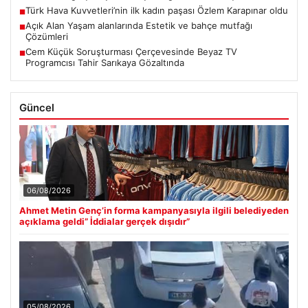
Türk Hava Kuvvetleri’nin ilk kadın paşası Özlem Karapınar oldu
■
Açık Alan Yaşam alanlarında Estetik ve bahçe mutfağı
■
Çözümleri
Cem Küçük Soruşturması Çerçevesinde Beyaz TV
■
Programcısı Tahir Sarıkaya Gözaltında
Güncel
06/08/2026
Ahmet Metin Genç’in forma kampanyasıyla ilgili belediyeden
açıklama geldi” İddialar gerçek dışıdır”
05/08/2026