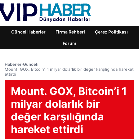
Güncel Haberler
Firma Rehberi
Çerez Politikası
Forum
Haberler
›
Güncel
›
Mount. GOX, Bitcoin’i 1 milyar dolarlık bir değer karşılığında hareket
ettirdi
Mount. GOX, Bitcoin’i 1
milyar dolarlık bir
değer karşılığında
hareket ettirdi