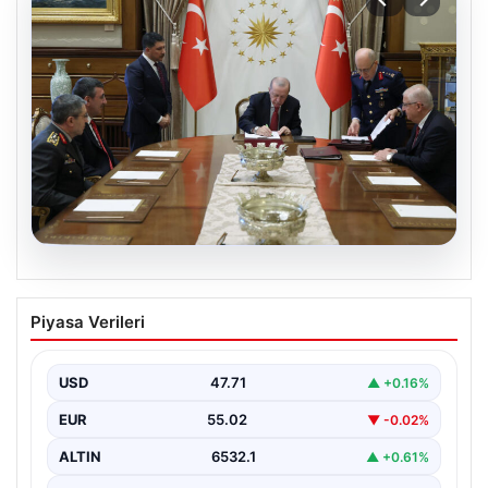
05.08.2026
Türk Hava Kuvvetleri’nin ilk kadın
Piyasa Verileri
paşası Özlem Karapınar oldu
USD
47.71
▲ +0.16%
EUR
55.02
▼ -0.02%
ALTIN
6532.1
▲ +0.61%