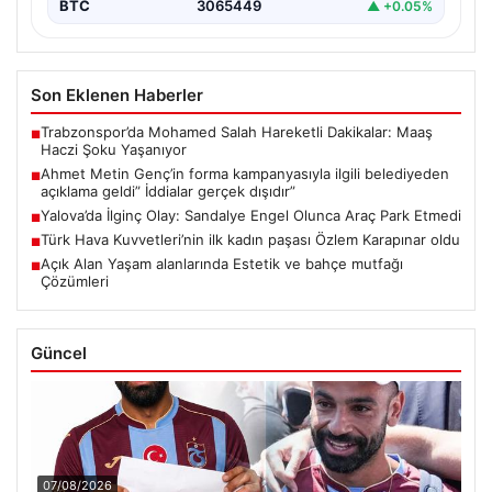
BTC
3065449
▲ +0.05%
Son Eklenen Haberler
Trabzonspor’da Mohamed Salah Hareketli Dakikalar: Maaş
■
Haczi Şoku Yaşanıyor
Ahmet Metin Genç’in forma kampanyasıyla ilgili belediyeden
■
açıklama geldi” İddialar gerçek dışıdır”
Yalova’da İlginç Olay: Sandalye Engel Olunca Araç Park Etmedi
■
Türk Hava Kuvvetleri’nin ilk kadın paşası Özlem Karapınar oldu
■
Açık Alan Yaşam alanlarında Estetik ve bahçe mutfağı
■
Çözümleri
Güncel
07/08/2026