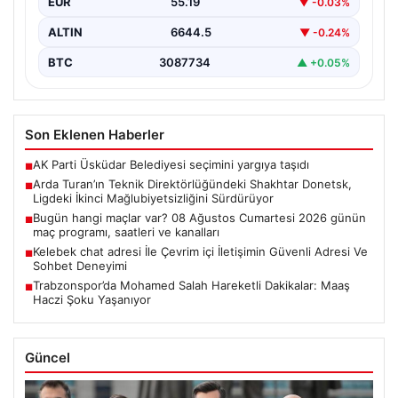
EUR
55.19
▼ -0.03%
önderliğinde güçlü bir…
ALTIN
6644.5
▼ -0.24%
BTC
3087734
▲ +0.05%
Son Eklenen Haberler
AK Parti Üsküdar Belediyesi seçimini yargıya taşıdı
■
Arda Turan’ın Teknik Direktörlüğündeki Shakhtar Donetsk,
■
Ligdeki İkinci Mağlubiyetsizliğini Sürdürüyor
Bugün hangi maçlar var? 08 Ağustos Cumartesi 2026 günün
■
maç programı, saatleri ve kanalları
Kelebek chat adresi İle Çevrim içi İletişimin Güvenli Adresi Ve
■
Sohbet Deneyimi
Trabzonspor’da Mohamed Salah Hareketli Dakikalar: Maaş
■
Haczi Şoku Yaşanıyor
Güncel