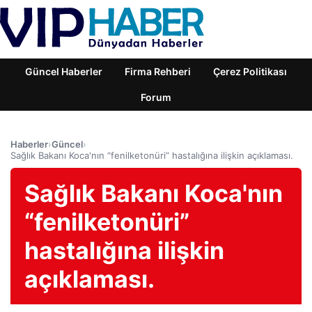
Güncel Haberler
Firma Rehberi
Çerez Politikası
Forum
Haberler
›
Güncel
›
Sağlık Bakanı Koca'nın “fenilketonüri” hastalığına ilişkin açıklaması.
Sağlık Bakanı Koca'nın
“fenilketonüri”
hastalığına ilişkin
açıklaması.