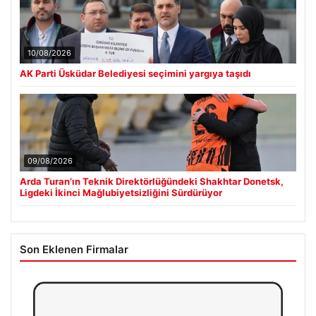
10/08/2026
AK Parti Üsküdar Belediyesi seçimini yargıya taşıdı
09/08/2026
Arda Turan’ın Teknik Direktörlüğündeki Shakhtar Donetsk,
Ligdeki İkinci Mağlubiyetsizliğini Sürdürüyor
Son Eklenen Firmalar