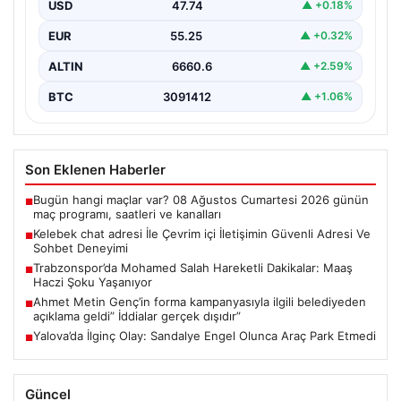
USD
47.74
▲ +0.18%
Sanal çağında bireylerin seviyeli bir tarzda bağlantı
kurması kritik bir önem taşımaktadır. Güncel olarak…
EUR
55.25
▲ +0.32%
ALTIN
6660.6
▲ +2.59%
BTC
3091412
▲ +1.06%
Son Eklenen Haberler
Bugün hangi maçlar var? 08 Ağustos Cumartesi 2026 günün
■
maç programı, saatleri ve kanalları
Kelebek chat adresi İle Çevrim içi İletişimin Güvenli Adresi Ve
■
Sohbet Deneyimi
Trabzonspor’da Mohamed Salah Hareketli Dakikalar: Maaş
■
Haczi Şoku Yaşanıyor
Ahmet Metin Genç’in forma kampanyasıyla ilgili belediyeden
■
açıklama geldi” İddialar gerçek dışıdır”
Yalova’da İlginç Olay: Sandalye Engel Olunca Araç Park Etmedi
■
Güncel