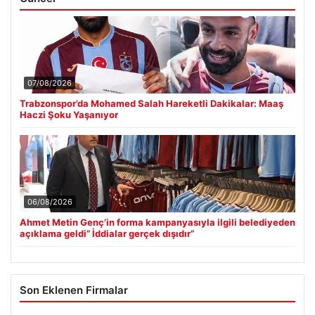
07/08/2026
Trabzonspor’da Mohamed Salah Hareketli Dakikalar: Maaş
Haczi Şoku Yaşanıyor
06/08/2026
Ahmet Metin Genç’in forma kampanyasıyla ilgili belediyeden
açıklama geldi” İddialar gerçek dışıdır”
Son Eklenen Firmalar