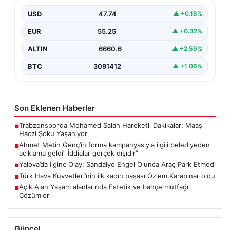
açıklama geldi” İddialar gerçek dışıdır”
USD
47.74
▲ +0.18%
EUR
55.25
▲ +0.32%
ALTIN
6660.6
▲ +2.59%
BTC
3091412
▲ +1.06%
Son Eklenen Haberler
Trabzonspor’da Mohamed Salah Hareketli Dakikalar: Maaş
■
Haczi Şoku Yaşanıyor
Ahmet Metin Genç’in forma kampanyasıyla ilgili belediyeden
■
açıklama geldi” İddialar gerçek dışıdır”
Yalova’da İlginç Olay: Sandalye Engel Olunca Araç Park Etmedi
■
Türk Hava Kuvvetleri’nin ilk kadın paşası Özlem Karapınar oldu
■
Açık Alan Yaşam alanlarında Estetik ve bahçe mutfağı
■
Çözümleri
Güncel